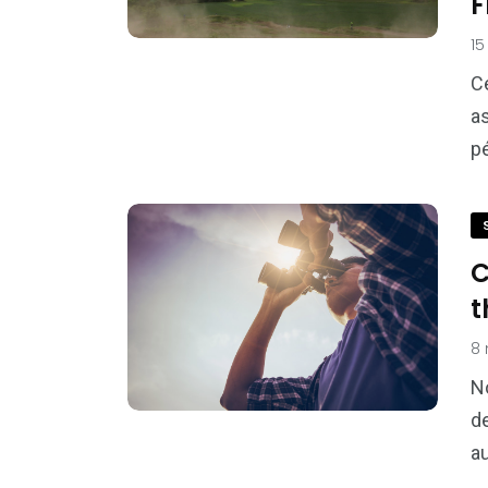
F
15
Ce
as
p
C
t
8
N
d
a