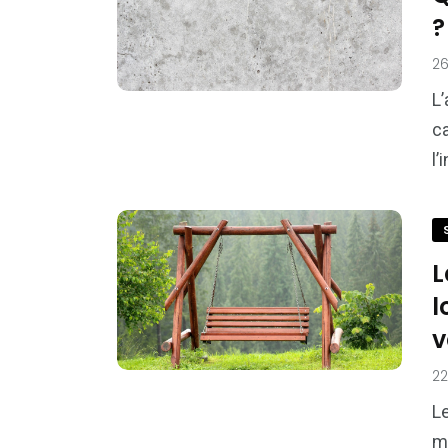
?
2
L’
ca
l’
L
l
v
22
Le
ma