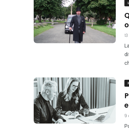
Q
o
13
La
di
c
P
e
9
Po