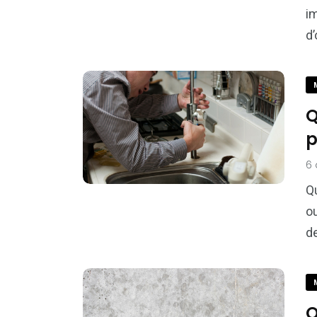
im
d’
Q
p
6
Q
ou
de
Q