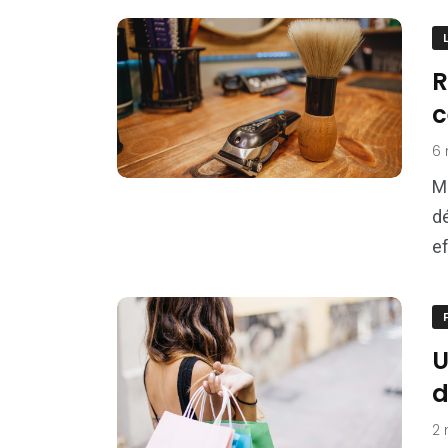
R
c
6
M
dé
ef
U
d
2 