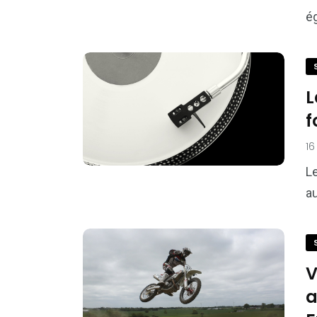
ég
L
f
16
Le
au
V
a