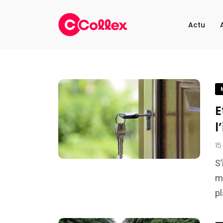
Actu
E
l
15
S’
mo
p