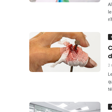
Al
le
n’
C
d
2 
L
qu
té