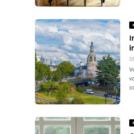
I
i
2
V
vo
c