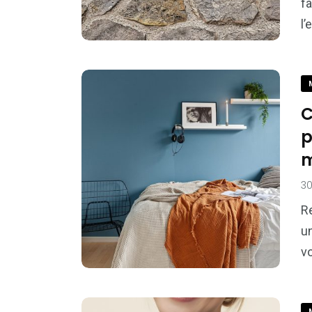
f
l’
C
p
m
3
R
un
v