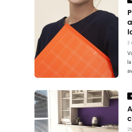
P
a
l
2
Vo
l
a
A
c
2