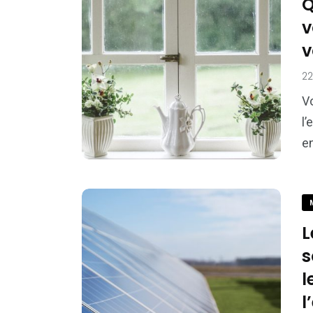
Q
v
v
2
V
l
e
L
s
l
l