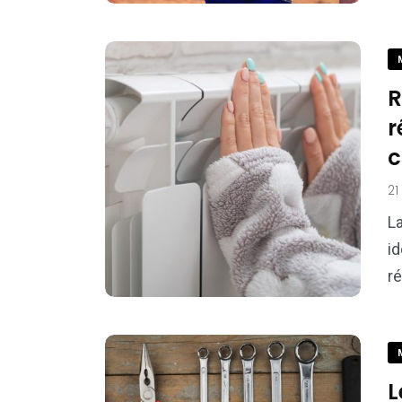
R
r
c
21
La
id
ré
L