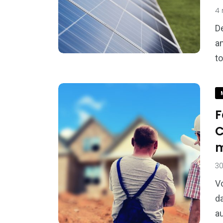
4
De
am
to
F
C
m
30
V
da
a