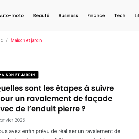
Auto-moto
Beauté
Business
Finance
Tech
Li
ic
/
Maison et jardin
MAISON ET JARDIN
uelles sont les étapes à suivre
our un ravalement de façade
vec de l’enduit pierre ?
janvier 2025
ous avez enfin prévu de réaliser un ravalement de