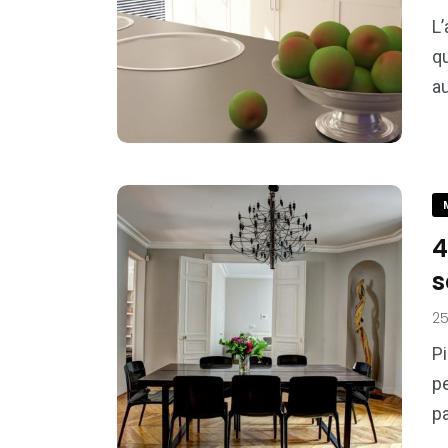
L
q
a
4
s
2
Pi
pe
p