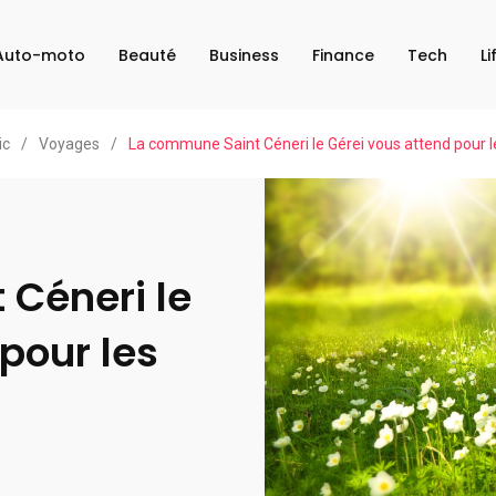
Auto-moto
Beauté
Business
Finance
Tech
Li
ic
/
Voyages
/
La commune Saint Céneri le Gérei vous attend pour l
Céneri le
pour les