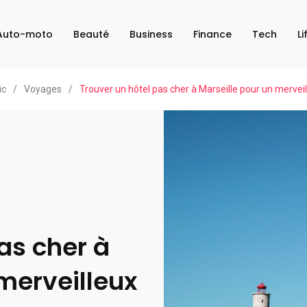
Auto-moto
Beauté
Business
Finance
Tech
Li
ic
/
Voyages
/
Trouver un hôtel pas cher à Marseille pour un mervei
as cher à
merveilleux