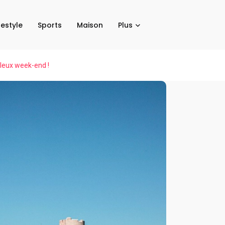
festyle
Sports
Maison
Plus
lleux week-end !