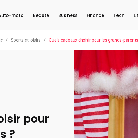
Auto-moto
Beauté
Business
Finance
Tech
Li
ic
/
Sports et loisirs
/
Quels cadeaux choisir pour les grands-parents
isir pour
s ?