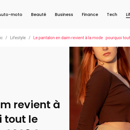
Auto-moto
Beauté
Business
Finance
Tech
Li
ic
/
Lifestyle
/
Le pantalon en daim revient à la mode : pourquoi tou
im revient à
 tout le