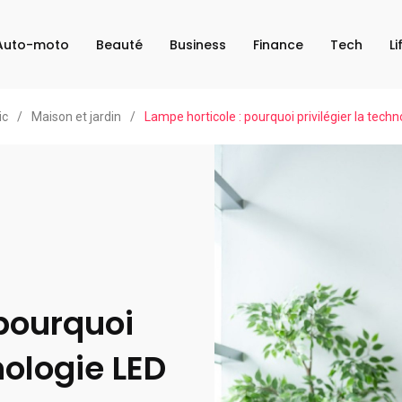
Auto-moto
Beauté
Business
Finance
Tech
Li
ic
/
Maison et jardin
/
Lampe horticole : pourquoi privilégier la techn
 pourquoi
nologie LED