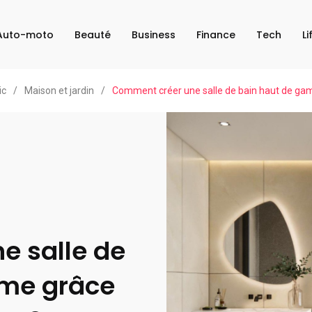
Auto-moto
Beauté
Business
Finance
Tech
Li
ic
/
Maison et jardin
/
Comment créer une salle de bain haut de ga
e salle de
me grâce