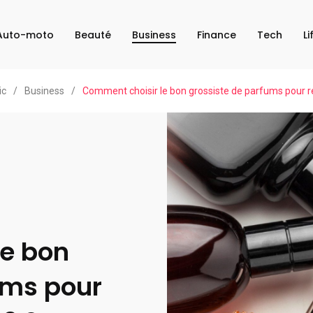
Auto-moto
Beauté
Business
Finance
Tech
Li
ic
/
Business
/
Comment choisir le bon grossiste de parfums pour 
le bon
ums pour