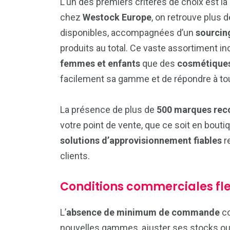
L’un des premiers critères de choix est l
chez
Westock Europe
, on retrouve plus 
disponibles, accompagnées d’un
sourcin
produits au total. Ce vaste assortiment in
femmes et enfants
que des
cosmétique
facilement sa gamme et de répondre à to
La présence de plus de
500 marques rec
votre point de vente, que ce soit en bouti
solutions d’approvisionnement fiables
re
clients.
Conditions commerciales fle
L’
absence de minimum de commande
co
nouvelles gammes, ajuster ses stocks ou 