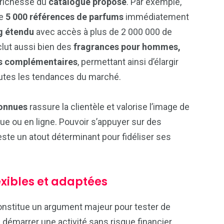
a richesse du
catalogue proposé
. Par exemple,
de
5 000 références de parfums
immédiatement
g étendu
avec accès à plus de 2 000 000 de
clut aussi bien des
fragrances pour hommes,
s complémentaires
, permettant ainsi d’élargir
utes les tendances du marché.
onnues
rassure la clientèle et valorise l’image de
que ou en ligne. Pouvoir s’appuyer sur des
ste un atout déterminant pour fidéliser ses
xibles et adaptées
nstitue un argument majeur pour tester de
démarrer une activité sans risque financier