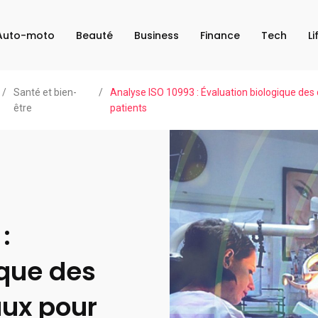
Auto-moto
Beauté
Business
Finance
Tech
Li
/
Santé et bien-
/
Analyse ISO 10993 : Évaluation biologique des 
être
patients
:
ique des
aux pour